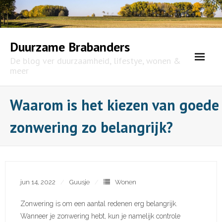
Skip
to
content
Duurzame Brabanders
De blog ver duurzaamheid, lifestye, wonen &
meer
Waarom is het kiezen van goede
zonwering zo belangrijk?
jun 14, 2022
Guusje
Wonen
Zonwering is om een aantal redenen erg belangrijk.
Wanneer je zonwering hebt, kun je namelijk controle