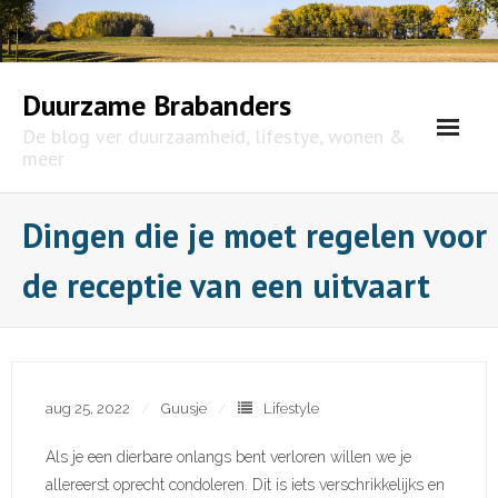
Skip
to
content
Duurzame Brabanders
De blog ver duurzaamheid, lifestye, wonen &
meer
Dingen die je moet regelen voor
de receptie van een uitvaart
aug 25, 2022
Guusje
Lifestyle
Als je een dierbare onlangs bent verloren willen we je
allereerst oprecht condoleren. Dit is iets verschrikkelijks en