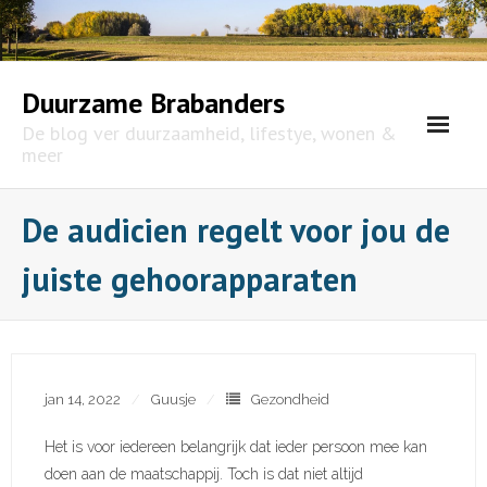
Skip
to
content
Duurzame Brabanders
De blog ver duurzaamheid, lifestye, wonen &
meer
De audicien regelt voor jou de
juiste gehoorapparaten
jan 14, 2022
Guusje
Gezondheid
Het is voor iedereen belangrijk dat ieder persoon mee kan
doen aan de maatschappij. Toch is dat niet altijd