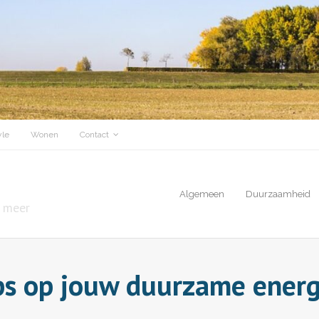
yle
Wonen
Contact
Algemeen
Duurzaamheid
& meer
ps op jouw duurzame ener