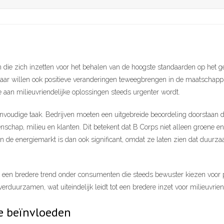
en die zich inzetten voor het behalen van de hoogste standaarden op het 
aar willen ook positieve veranderingen teweegbrengen in de maatschappij 
 aan milieuvriendelijke oplossingen steeds urgenter wordt.
envoudige taak. Bedrijven moeten een uitgebreide beoordeling doorstaan di
hap, milieu en klanten. Dit betekent dat B Corps niet alleen groene ene
in de energiemarkt is dan ook significant, omdat ze laten zien dat duur
t een bredere trend onder consumenten die steeds bewuster kiezen voor p
erduurzamen, wat uiteindelijk leidt tot een bredere inzet voor milieuvrie
e beïnvloeden