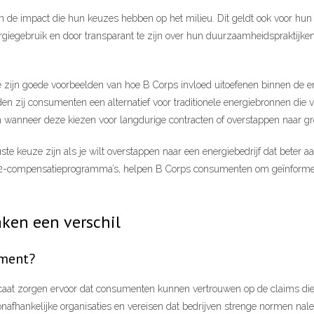
e impact die hun keuzes hebben op het milieu. Dit geldt ook voor hun e
ergiegebruik en door transparant te zijn over hun duurzaamheidspraktij
e zijn goede voorbeelden van hoe B Corps invloed uitoefenen binnen de 
n zij consumenten een alternatief voor traditionele energiebronnen die v
 wanneer deze kiezen voor langdurige contracten of overstappen naar gr
te keuze zijn als je wilt overstappen naar een energiebedrijf dat beter 
CO2-compensatieprogramma’s, helpen B Corps consumenten om geïnformee
ken een verschil
ument?
icaat zorgen ervoor dat consumenten kunnen vertrouwen op de claims die
 onafhankelijke organisaties en vereisen dat bedrijven strenge normen nal