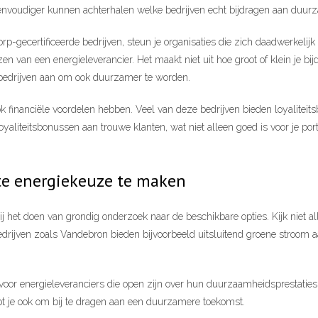
eenvoudiger kunnen achterhalen welke bedrijven echt bijdragen aan duur
p-gecertificeerde bedrijven, steun je organisaties die zich daadwerkelijk 
en van een energieleverancier. Het maakt niet uit hoe groot of klein je bi
bedrijven aan om ook duurzamer te worden.
 financiële voordelen hebben. Veel van deze bedrijven bieden loyaliteits
aliteitsbonussen aan trouwe klanten, wat niet alleen goed is voor je 
te energiekeuze te maken
het doen van grondig onderzoek naar de beschikbare opties. Kijk niet al
ijven zoals Vandebron bieden bijvoorbeeld uitsluitend groene stroom a
 voor energieleveranciers die open zijn over hun duurzaamheidsprestaties e
pt je ook om bij te dragen aan een duurzamere toekomst.